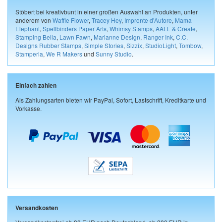
Stöbert bei kreativbunt in einer großen Auswahl an Produkten, unter
anderem von
Waffle Flower
,
Tracey Hey
,
Impronte d'Autore
,
Mama
Elephant
,
Spellbinders Paper Arts
,
Whimsy Stamps
,
AALL & Create
,
Stamping Bella
,
Lawn Fawn
,
Marianne Design
,
Ranger Ink
,
C.C.
Designs Rubber Stamps
,
Simple Stories
,
Sizzix
,
StudioLight
,
Tombow
,
Stamperia
,
We R Makers
und
Sunny Studio
.
Einfach zahlen
Als Zahlungsarten bieten wir PayPal, Sofort, Lastschrift, Kreditkarte und
Vorkasse.
Versandkosten