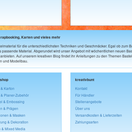
crapbooking, Karten und vieles mehr
elmaterial für die unterschiedlichsten Techniken und Geschmäcker. Egal ob zum Ba
as passende Material. Abgerundet wird unser Angebot mit wöchentlichen neuen Bast
nbieten. Auf unserem kreativen Blog findet ihr Anleitungen zu den Themen Bastel
n und Modellbau.
lshop
kreativbunt
 & Karton
Kontakt
 & Planer-Zubehör
Für Händler
el & Embossing
Stellenangebote
n & Prägen
Über uns
lonen & Masken
Versandkosten & Lieferzeiten
rung & Dekoration
Zahlungsarten
 & Mixed Media