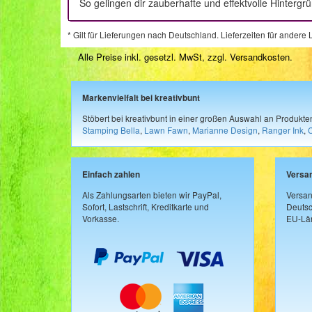
So gelingen dir zauberhafte und effektvolle Hinterg
* Gilt für Lieferungen nach Deutschland. Lieferzeiten für ander
Alle Preise inkl. gesetzl. MwSt, zzgl.
Versandkosten
.
Markenvielfalt bei kreativbunt
Stöbert bei kreativbunt in einer großen Auswahl an Produkt
Stamping Bella
,
Lawn Fawn
,
Marianne Design
,
Ranger Ink
,
Einfach zahlen
Versa
Als Zahlungsarten bieten wir PayPal,
Versan
Sofort, Lastschrift, Kreditkarte und
Deutsc
Vorkasse.
EU-Län