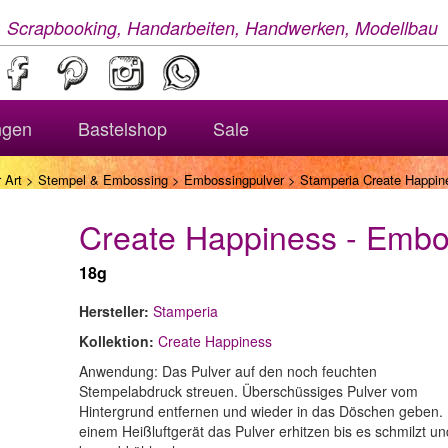
, Scrapbooking, Handarbeiten, Handwerken, Modellbau
ngen
Bastelshop
Sale
 Art
>
Stempel & Embossing
>
Embossingpulver
> Stamperia Create Happin
Create Happiness - Embo
18g
Hersteller:
Stamperia
Kollektion:
Create Happiness
Anwendung: Das Pulver auf den noch feuchten
Stempelabdruck streuen. Überschüssiges Pulver vom
Hintergrund entfernen und wieder in das Döschen geben. 
einem Heißluftgerät das Pulver erhitzen bis es schmilzt un