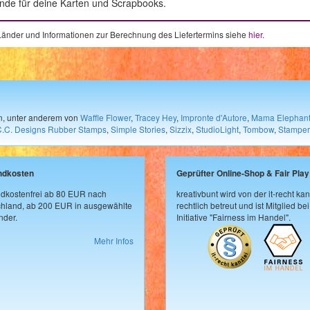
ründe für deine Karten und Scrapbooks.
e Länder und Informationen zur Berechnung des Liefertermins siehe
hier
.
en, unter anderem von
Waffle Flower
,
Tracey Hey
,
Impronte d'Autore
,
Mama Elephan
C.C. Designs Rubber Stamps
,
Simple Stories
,
Sizzix
,
StudioLight
,
Tombow
,
Stamper
ndkosten
Geprüfter Online-Shop & Fair Play
dkostenfrei ab 80 EUR nach
kreativbunt wird von der it-recht kan
hland, ab 200 EUR in ausgewählte
rechtlich betreut und ist Mitglied bei
der.
Initiative "Fairness im Handel".
Mehr Infos