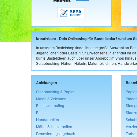
kreativbunt - Dein Onlineshop für Bastelbedarf rund um S
In unserem Bastelshop findet ihr eine große Auswahl an Bast
Jugendlichen oder Basteln für Erwachsene, hier findet ihr d
bunte Bastelideen auch über unser Angebot im Shop hinaus a
Scrapbooking, Nähen, Häkeln, Malen, Zeichnen, Handwerke
Anleitungen
Baste
Scrapbooking & Papier
Papier
Malen & Zeichnen
Planer
Bullet Journaling
Stemp
Basteln
Stanze
Handarbeiten
Schab
Möbel & Holzarbeiten
Verzie
Renovierungstagebuch
Farben