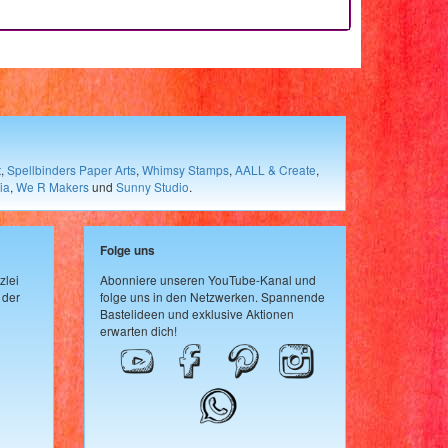
t
,
Spellbinders Paper Arts
,
Whimsy Stamps
,
AALL & Create
,
ia
,
We R Makers
und
Sunny Studio
.
Folge uns
zlei
Abonniere unseren YouTube-Kanal und
 der
folge uns in den Netzwerken. Spannende
Bastelideen und exklusive Aktionen
erwarten dich!