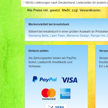
* Gilt für Lieferungen nach Deutschland. Lieferzeiten für ander
Alle Preise inkl. gesetzl. MwSt, zzgl.
Versandkosten
.
Markenvielfalt bei kreativbunt
Stöbert bei kreativbunt in einer großen Auswahl an Produkt
Stamping Bella
,
Lawn Fawn
,
Marianne Design
,
Ranger Ink
,
Einfach zahlen
Versa
Als Zahlungsarten bieten wir PayPal,
Versan
Sofort, Lastschrift, Kreditkarte und
Deutsc
Vorkasse.
EU-Län