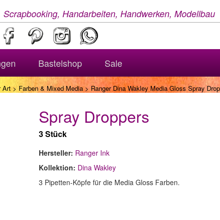
, Scrapbooking, Handarbeiten, Handwerken, Modellbau
ngen
Bastelshop
Sale
 Art
>
Farben & Mixed Media
> Ranger Dina Wakley Media Gloss Spray Drop
Spray Droppers
3 Stück
Hersteller:
Ranger Ink
Kollektion:
Dina Wakley
3 Pipetten-Köpfe für die Media Gloss Farben.