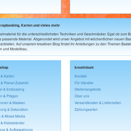
crapbooking, Karten und vieles mehr
elmaterial für die unterschiedlichsten Techniken und Geschmäcker. Egal ob zum Ba
as passende Material. Abgerundet wird unser Angebot mit wöchentlichen neuen Bast
nbieten. Auf unserem kreativen Blog findet ihr Anleitungen zu den Themen Bastel
n und Modellbau.
lshop
kreativbunt
 & Karton
Kontakt
 & Planer-Zubehör
Für Händler
el & Embossing
Stellenangebote
n & Prägen
Über uns
lonen & Masken
Versandkosten & Lieferzeiten
rung & Dekoration
Zahlungsarten
 & Mixed Media
 & Klebebänder
eug & Aufbewahrung