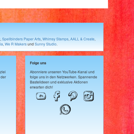
t
,
Spellbinders Paper Arts
,
Whimsy Stamps
,
AALL & Create
,
ia
,
We R Makers
und
Sunny Studio
.
Folge uns
zlei
Abonniere unseren YouTube-Kanal und
 der
folge uns in den Netzwerken. Spannende
Bastelideen und exklusive Aktionen
erwarten dich!