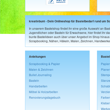
kreativbunt - Dein Onlineshop für Bastelbedarf rund um S
In unserem Bastelshop findet ihr eine große Auswahl an Bast
Jugendlichen oder Basteln für Erwachsene, hier findet ihr d
bunte Bastelideen auch über unser Angebot im Shop hinaus a
Scrapbooking, Nähen, Häkeln, Malen, Zeichnen, Handwerke
Anleitungen
Baste
Scrapbooking & Papier
Papier
Malen & Zeichnen
Planer
Bullet Journaling
Stemp
Basteln
Stanze
Handarbeiten
Schab
Möbel & Holzarbeiten
Verzie
Renovierungstagebuch
Farben
Kleber
Werkz