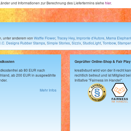
e Länder und Informationen zur Berechnung des Liefertermins siehe
hier
.
en, unter anderem von
Waffle Flower
,
Tracey Hey
,
Impronte d'Autore
,
Mama Elephan
C.C. Designs Rubber Stamps
,
Simple Stories
,
Sizzix
,
StudioLight
,
Tombow
,
Stamper
ndkosten
Geprüfter Online-Shop & Fair Play
dkostenfrei ab 80 EUR nach
kreativbunt wird von der it-recht kan
hland, ab 200 EUR in ausgewählte
rechtlich betreut und ist Mitglied bei
der.
Initiative "Fairness im Handel".
Mehr Infos