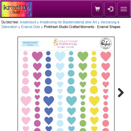
Nav
Du bist hier:
kreativbunt
>
Kreativshop für Bastelmaterial aller Art
>
Verzierung &
Dekoration
>
Enamel Dots
> Pinkfresh Studio Crafted Moments - Enamel Shapes
Next