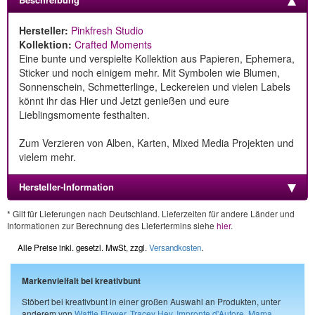
Hersteller:
Pinkfresh Studio
Kollektion:
Crafted Moments
Eine bunte und verspielte Kollektion aus Papieren, Ephemera,
Sticker und noch einigem mehr. Mit Symbolen wie Blumen,
Sonnenschein, Schmetterlinge, Leckereien und vielen Labels
könnt ihr das Hier und Jetzt genießen und eure
Lieblingsmomente festhalten.
Zum Verzieren von Alben, Karten, Mixed Media Projekten und
vielem mehr.
Hersteller-Information
* Gilt für Lieferungen nach Deutschland. Lieferzeiten für andere Länder und
Informationen zur Berechnung des Liefertermins siehe
hier
.
Alle Preise inkl. gesetzl. MwSt, zzgl.
Versandkosten
.
Markenvielfalt bei kreativbunt
Stöbert bei kreativbunt in einer großen Auswahl an Produkten, unter
anderem von
Waffle Flower
,
Tracey Hey
,
Impronte d'Autore
,
Mama