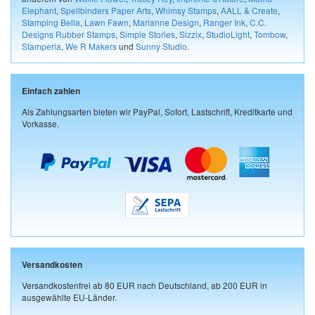
Elephant
,
Spellbinders Paper Arts
,
Whimsy Stamps
,
AALL & Create
,
Stamping Bella
,
Lawn Fawn
,
Marianne Design
,
Ranger Ink
,
C.C.
Designs Rubber Stamps
,
Simple Stories
,
Sizzix
,
StudioLight
,
Tombow
,
Stamperia
,
We R Makers
und
Sunny Studio
.
Einfach zahlen
Als Zahlungsarten bieten wir PayPal, Sofort, Lastschrift, Kreditkarte und
Vorkasse.
Versandkosten
Versandkostenfrei ab 80 EUR nach Deutschland, ab 200 EUR in
ausgewählte EU-Länder.