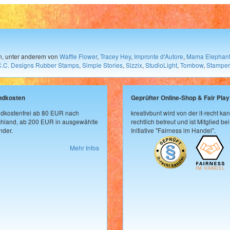
en, unter anderem von
Waffle Flower
,
Tracey Hey
,
Impronte d'Autore
,
Mama Elephan
C.C. Designs Rubber Stamps
,
Simple Stories
,
Sizzix
,
StudioLight
,
Tombow
,
Stamper
ndkosten
Geprüfter Online-Shop & Fair Play
dkostenfrei ab 80 EUR nach
kreativbunt wird von der it-recht kan
hland, ab 200 EUR in ausgewählte
rechtlich betreut und ist Mitglied bei
der.
Initiative "Fairness im Handel".
Mehr Infos