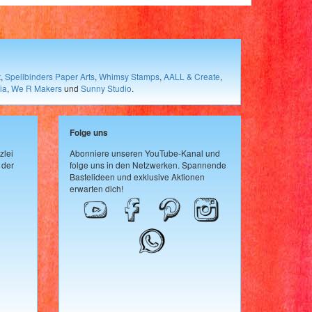
t
,
Spellbinders Paper Arts
,
Whimsy Stamps
,
AALL & Create
,
ia
,
We R Makers
und
Sunny Studio
.
Folge uns
zlei
Abonniere unseren YouTube-Kanal und
 der
folge uns in den Netzwerken. Spannende
Bastelideen und exklusive Aktionen
erwarten dich!