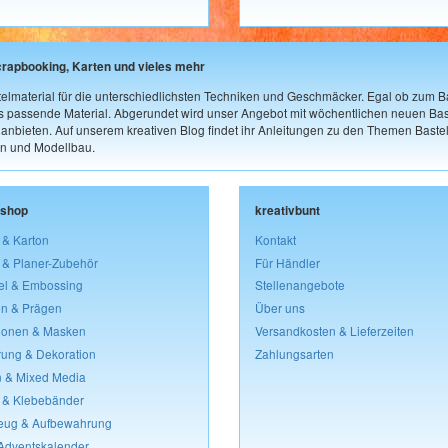
crapbooking, Karten und vieles mehr
elmaterial für die unterschiedlichsten Techniken und Geschmäcker. Egal ob zum Ba
as passende Material. Abgerundet wird unser Angebot mit wöchentlichen neuen Bast
nbieten. Auf unserem kreativen Blog findet ihr Anleitungen zu den Themen Bastel
n und Modellbau.
lshop
kreativbunt
 & Karton
Kontakt
 & Planer-Zubehör
Für Händler
el & Embossing
Stellenangebote
n & Prägen
Über uns
lonen & Masken
Versandkosten & Lieferzeiten
rung & Dekoration
Zahlungsarten
 & Mixed Media
 & Klebebänder
eug & Aufbewahrung
 Adventskalender