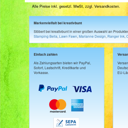
Alle Preise inkl. gesetzl. MwSt, zzgl.
Versandkosten
.
Markenvielfalt bei kreativbunt
Stöbert bei kreativbunt in einer großen Auswahl an Produkt
Stamping Bella
,
Lawn Fawn
,
Marianne Design
,
Ranger Ink
,
Einfach zahlen
Versa
Als Zahlungsarten bieten wir PayPal,
Versan
Sofort, Lastschrift, Kreditkarte und
Deutsc
Vorkasse.
EU-Län