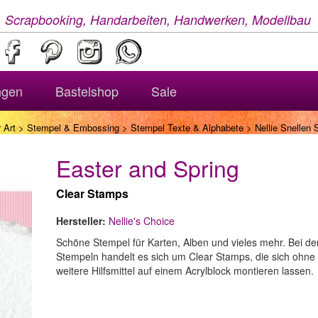
, Scrapbooking, Handarbeiten, Handwerken, Modellbau
ngen
Bastelshop
Sale
 Art
>
Stempel & Embossing
>
Stempel Texte & Alphabete
> Nellie Snellen 
Easter and Spring
Clear Stamps
Hersteller:
Nellie's Choice
Schöne Stempel für Karten, Alben und vieles mehr. Bei de
Stempeln handelt es sich um Clear Stamps, die sich ohne
weitere Hilfsmittel auf einem Acrylblock montieren lassen.