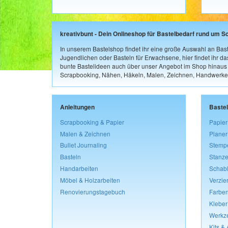
kreativbunt - Dein Onlineshop für Bastelbedarf rund um S
In unserem Bastelshop findet ihr eine große Auswahl an Bast
Jugendlichen oder Basteln für Erwachsene, hier findet ihr d
bunte Bastelideen auch über unser Angebot im Shop hinaus a
Scrapbooking, Nähen, Häkeln, Malen, Zeichnen, Handwerke
Anleitungen
Baste
Scrapbooking & Papier
Papier
Malen & Zeichnen
Planer
Bullet Journaling
Stemp
Basteln
Stanze
Handarbeiten
Schab
Möbel & Holzarbeiten
Verzie
Renovierungstagebuch
Farben
Kleber
Werkz
Kits &