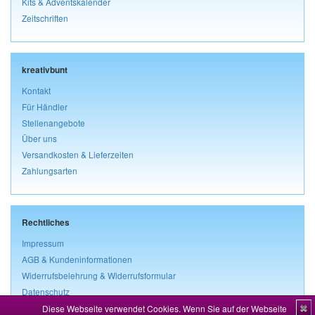
Kits & Adventskalender
Zeitschriften
kreativbunt
Kontakt
Für Händler
Stellenangebote
Über uns
Versandkosten & Lieferzeiten
Zahlungsarten
Rechtliches
Impressum
AGB & Kundeninformationen
Widerrufsbelehrung & Widerrufsformular
Datenschutz
Diese Webseite verwendet Cookies. Wenn Sie auf der Webseite
✖
Vertrag widerrufen