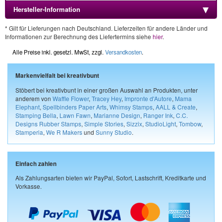
Hersteller-Information
* Gilt für Lieferungen nach Deutschland. Lieferzeiten für andere Länder und
Informationen zur Berechnung des Liefertermins siehe
hier
.
Alle Preise inkl. gesetzl. MwSt, zzgl.
Versandkosten
.
Markenvielfalt bei kreativbunt
Stöbert bei kreativbunt in einer großen Auswahl an Produkten, unter
anderem von
Waffle Flower
,
Tracey Hey
,
Impronte d'Autore
,
Mama
Elephant
,
Spellbinders Paper Arts
,
Whimsy Stamps
,
AALL & Create
,
Stamping Bella
,
Lawn Fawn
,
Marianne Design
,
Ranger Ink
,
C.C.
Designs Rubber Stamps
,
Simple Stories
,
Sizzix
,
StudioLight
,
Tombow
,
Stamperia
,
We R Makers
und
Sunny Studio
.
Einfach zahlen
Als Zahlungsarten bieten wir PayPal, Sofort, Lastschrift, Kreditkarte und
Vorkasse.