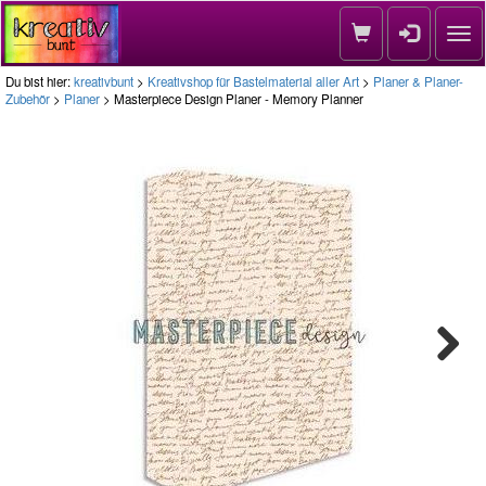
Nav
Du bist hier:
kreativbunt
>
Kreativshop für Bastelmaterial aller Art
>
Planer & Planer-
Zubehör
>
Planer
> Masterpiece Design Planer - Memory Planner
Next