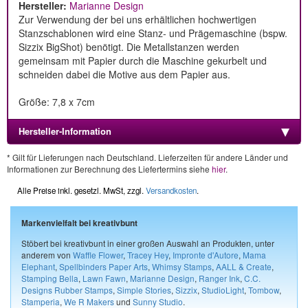
Hersteller:
Marianne Design
Zur Verwendung der bei uns erhältlichen hochwertigen
Stanzschablonen wird eine Stanz- und Prägemaschine (bspw.
Sizzix BigShot) benötigt. Die Metallstanzen werden
gemeinsam mit Papier durch die Maschine gekurbelt und
schneiden dabei die Motive aus dem Papier aus.
Größe: 7,8 x 7cm
Hersteller-Information
* Gilt für Lieferungen nach Deutschland. Lieferzeiten für andere Länder und
Informationen zur Berechnung des Liefertermins siehe
hier
.
Alle Preise inkl. gesetzl. MwSt, zzgl.
Versandkosten
.
Markenvielfalt bei kreativbunt
Stöbert bei kreativbunt in einer großen Auswahl an Produkten, unter
anderem von
Waffle Flower
,
Tracey Hey
,
Impronte d'Autore
,
Mama
Elephant
,
Spellbinders Paper Arts
,
Whimsy Stamps
,
AALL & Create
,
Stamping Bella
,
Lawn Fawn
,
Marianne Design
,
Ranger Ink
,
C.C.
Designs Rubber Stamps
,
Simple Stories
,
Sizzix
,
StudioLight
,
Tombow
,
Stamperia
,
We R Makers
und
Sunny Studio
.