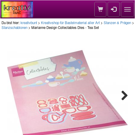
Nav
Du bist hier:
kreativbunt
>
Kreativshop für Bastelmaterial aller Art
>
Stanzen & Prägen
>
Stanzschablonen
> Marianne Design Collectables Dies - Tea Set
Next