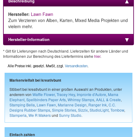
Beschreibung
Hersteller:
Lawn Fawn
Zum Verzieren von Alben, Karten, Mixed Media Projekten und
vielem mehr.
Hersteller-Information
* Gilt für Lieferungen nach Deutschland. Lieferzeiten für andere Länder und
Informationen zur Berechnung des Liefertermins siehe
hier
.
Alle Preise inkl. gesetzl. MwSt, zzgl.
Versandkosten
.
Markenvielfalt bei kreativbunt
Stöbert bei kreativbunt in einer großen Auswahl an Produkten, unter
anderem von
Waffle Flower
,
Tracey Hey
,
Impronte d'Autore
,
Mama
Elephant
,
Spellbinders Paper Arts
,
Whimsy Stamps
,
AALL & Create
,
Stamping Bella
,
Lawn Fawn
,
Marianne Design
,
Ranger Ink
,
C.C.
Designs Rubber Stamps
,
Simple Stories
,
Sizzix
,
StudioLight
,
Tombow
,
Stamperia
,
We R Makers
und
Sunny Studio
.
Einfach zahlen