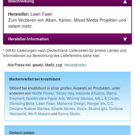
Beschreibung
Hersteller:
Lawn Fawn
Zum Verzieren von Alben, Karten, Mixed Media Projekten und
vielem mehr.
Hersteller-Information
* Gilt für Lieferungen nach Deutschland. Lieferzeiten für andere Länder und
Informationen zur Berechnung des Liefertermins siehe
hier
.
Alle Preise inkl. gesetzl. MwSt, zzgl.
Versandkosten
.
Markenvielfalt bei kreativbunt
Stöbert bei kreativbunt in einer großen Auswahl an Produkten, unter
anderem von
Waffle Flower
,
Tracey Hey
,
Impronte d'Autore
,
Mama
Elephant
,
Spellbinders Paper Arts
,
Whimsy Stamps
,
AALL & Create
,
Stamping Bella
,
Lawn Fawn
,
Marianne Design
,
Ranger Ink
,
C.C.
Designs Rubber Stamps
,
Simple Stories
,
Sizzix
,
StudioLight
,
Tombow
,
Stamperia
,
We R Makers
und
Sunny Studio
.
Einfach zahlen