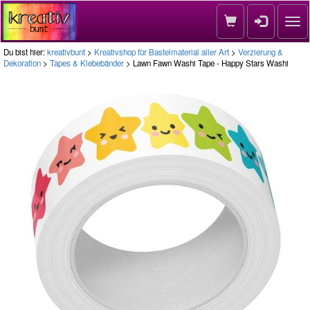
Nav
Du bist hier:
kreativbunt
>
Kreativshop für Bastelmaterial aller Art
>
Verzierung &
Dekoration
>
Tapes & Klebebänder
> Lawn Fawn Washi Tape - Happy Stars Washi