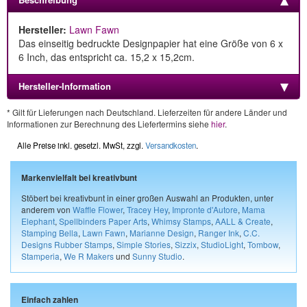
Hersteller:
Lawn Fawn
Das einseitig bedruckte Designpapier hat eine Größe von 6 x
6 Inch, das entspricht ca. 15,2 x 15,2cm.
Hersteller-Information
* Gilt für Lieferungen nach Deutschland. Lieferzeiten für andere Länder und
Informationen zur Berechnung des Liefertermins siehe
hier
.
Alle Preise inkl. gesetzl. MwSt, zzgl.
Versandkosten
.
Markenvielfalt bei kreativbunt
Stöbert bei kreativbunt in einer großen Auswahl an Produkten, unter
anderem von
Waffle Flower
,
Tracey Hey
,
Impronte d'Autore
,
Mama
Elephant
,
Spellbinders Paper Arts
,
Whimsy Stamps
,
AALL & Create
,
Stamping Bella
,
Lawn Fawn
,
Marianne Design
,
Ranger Ink
,
C.C.
Designs Rubber Stamps
,
Simple Stories
,
Sizzix
,
StudioLight
,
Tombow
,
Stamperia
,
We R Makers
und
Sunny Studio
.
Einfach zahlen