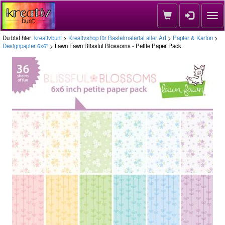
Nav
Du bist hier:
kreativbunt
>
Kreativshop für Bastelmaterial aller Art
>
Papier & Karton
>
Designpapier 6x6''
> Lawn Fawn Blissful Blossoms - Petite Paper Pack