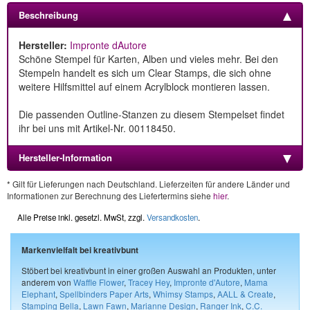
Beschreibung
Hersteller:
Impronte dAutore
Schöne Stempel für Karten, Alben und vieles mehr. Bei den
Stempeln handelt es sich um Clear Stamps, die sich ohne
weitere Hilfsmittel auf einem Acrylblock montieren lassen.
Die passenden Outline-Stanzen zu diesem Stempelset findet
ihr bei uns mit Artikel-Nr. 00118450.
Hersteller-Information
* Gilt für Lieferungen nach Deutschland. Lieferzeiten für andere Länder und
Informationen zur Berechnung des Liefertermins siehe
hier
.
Alle Preise inkl. gesetzl. MwSt, zzgl.
Versandkosten
.
Markenvielfalt bei kreativbunt
Stöbert bei kreativbunt in einer großen Auswahl an Produkten, unter
anderem von
Waffle Flower
,
Tracey Hey
,
Impronte d'Autore
,
Mama
Elephant
,
Spellbinders Paper Arts
,
Whimsy Stamps
,
AALL & Create
,
Stamping Bella
,
Lawn Fawn
,
Marianne Design
,
Ranger Ink
,
C.C.