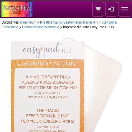
Nav
Du bist hier:
kreativbunt
>
Kreativshop für Bastelmaterial aller Art
>
Stempel &
Embossing
>
Hilfsmittel und Werkzeug
> Impronte d'Autore Easy Pad PLUS