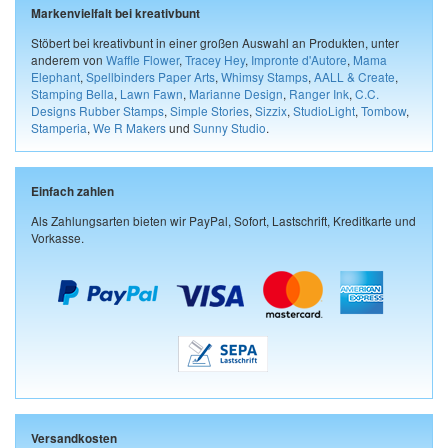
Markenvielfalt bei kreativbunt
Stöbert bei kreativbunt in einer großen Auswahl an Produkten, unter
anderem von
Waffle Flower
,
Tracey Hey
,
Impronte d'Autore
,
Mama
Elephant
,
Spellbinders Paper Arts
,
Whimsy Stamps
,
AALL & Create
,
Stamping Bella
,
Lawn Fawn
,
Marianne Design
,
Ranger Ink
,
C.C.
Designs Rubber Stamps
,
Simple Stories
,
Sizzix
,
StudioLight
,
Tombow
,
Stamperia
,
We R Makers
und
Sunny Studio
.
Einfach zahlen
Als Zahlungsarten bieten wir PayPal, Sofort, Lastschrift, Kreditkarte und
Vorkasse.
Versandkosten