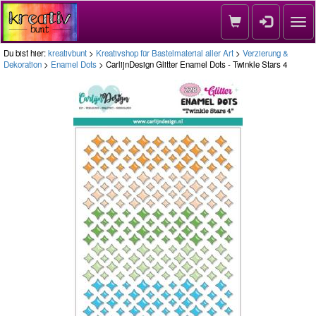
Nav
Du bist hier:
kreativbunt
>
Kreativshop für Bastelmaterial aller Art
>
Verzierung &
Dekoration
>
Enamel Dots
> CarlijnDesign Glitter Enamel Dots - Twinkle Stars 4