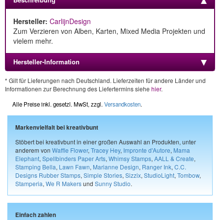
Hersteller:
CarlijnDesign
Zum Verzieren von Alben, Karten, Mixed Media Projekten und
vielem mehr.
Hersteller-Information
* Gilt für Lieferungen nach Deutschland. Lieferzeiten für andere Länder und
Informationen zur Berechnung des Liefertermins siehe
hier
.
Alle Preise inkl. gesetzl. MwSt, zzgl.
Versandkosten
.
Markenvielfalt bei kreativbunt
Stöbert bei kreativbunt in einer großen Auswahl an Produkten, unter
anderem von
Waffle Flower
,
Tracey Hey
,
Impronte d'Autore
,
Mama
Elephant
,
Spellbinders Paper Arts
,
Whimsy Stamps
,
AALL & Create
,
Stamping Bella
,
Lawn Fawn
,
Marianne Design
,
Ranger Ink
,
C.C.
Designs Rubber Stamps
,
Simple Stories
,
Sizzix
,
StudioLight
,
Tombow
,
Stamperia
,
We R Makers
und
Sunny Studio
.
Einfach zahlen