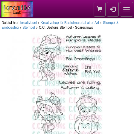
Nav
Du bist hier:
kreativbunt
>
Kreativshop für Bastelmaterial aller Art
>
Stempel &
Embossing
>
Stempel
> C.C. Designs Stempel - Scarecrows