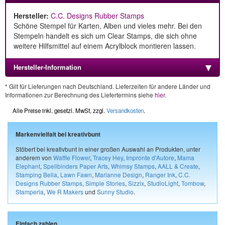
Hersteller:
C.C. Designs Rubber Stamps
Schöne Stempel für Karten, Alben und vieles mehr. Bei den
Stempeln handelt es sich um Clear Stamps, die sich ohne
weitere Hilfsmittel auf einem Acrylblock montieren lassen.
Hersteller-Information
* Gilt für Lieferungen nach Deutschland. Lieferzeiten für andere Länder und
Informationen zur Berechnung des Liefertermins siehe
hier
.
Alle Preise inkl. gesetzl. MwSt, zzgl.
Versandkosten
.
Markenvielfalt bei kreativbunt
Stöbert bei kreativbunt in einer großen Auswahl an Produkten, unter
anderem von
Waffle Flower
,
Tracey Hey
,
Impronte d'Autore
,
Mama
Elephant
,
Spellbinders Paper Arts
,
Whimsy Stamps
,
AALL & Create
,
Stamping Bella
,
Lawn Fawn
,
Marianne Design
,
Ranger Ink
,
C.C.
Designs Rubber Stamps
,
Simple Stories
,
Sizzix
,
StudioLight
,
Tombow
,
Stamperia
,
We R Makers
und
Sunny Studio
.
Einfach zahlen