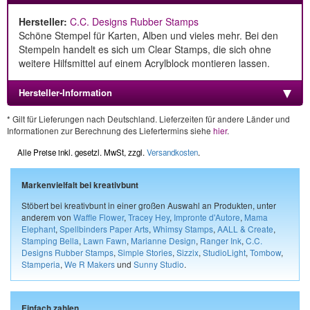
Hersteller:
C.C. Designs Rubber Stamps
Schöne Stempel für Karten, Alben und vieles mehr. Bei den
Stempeln handelt es sich um Clear Stamps, die sich ohne
weitere Hilfsmittel auf einem Acrylblock montieren lassen.
Hersteller-Information
* Gilt für Lieferungen nach Deutschland. Lieferzeiten für andere Länder und
Informationen zur Berechnung des Liefertermins siehe
hier
.
Alle Preise inkl. gesetzl. MwSt, zzgl.
Versandkosten
.
Markenvielfalt bei kreativbunt
Stöbert bei kreativbunt in einer großen Auswahl an Produkten, unter
anderem von
Waffle Flower
,
Tracey Hey
,
Impronte d'Autore
,
Mama
Elephant
,
Spellbinders Paper Arts
,
Whimsy Stamps
,
AALL & Create
,
Stamping Bella
,
Lawn Fawn
,
Marianne Design
,
Ranger Ink
,
C.C.
Designs Rubber Stamps
,
Simple Stories
,
Sizzix
,
StudioLight
,
Tombow
,
Stamperia
,
We R Makers
und
Sunny Studio
.
Einfach zahlen