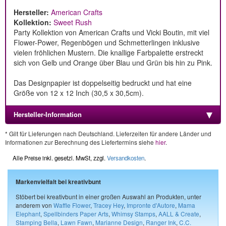
Hersteller:
American Crafts
Kollektion:
Sweet Rush
Party Kollektion von American Crafts und Vicki Boutin, mit viel
Flower-Power, Regenbögen und Schmetterlingen inklusive
vielen fröhlichen Mustern. Die knallige Farbpalette erstreckt
sich von Gelb und Orange über Blau und Grün bis hin zu Pink.
Das Designpapier ist doppelseitig bedruckt und hat eine
Größe von 12 x 12 Inch (30,5 x 30,5cm).
Hersteller-Information
* Gilt für Lieferungen nach Deutschland. Lieferzeiten für andere Länder und
Informationen zur Berechnung des Liefertermins siehe
hier
.
Alle Preise inkl. gesetzl. MwSt, zzgl.
Versandkosten
.
Markenvielfalt bei kreativbunt
Stöbert bei kreativbunt in einer großen Auswahl an Produkten, unter
anderem von
Waffle Flower
,
Tracey Hey
,
Impronte d'Autore
,
Mama
Elephant
,
Spellbinders Paper Arts
,
Whimsy Stamps
,
AALL & Create
,
Stamping Bella
,
Lawn Fawn
,
Marianne Design
,
Ranger Ink
,
C.C.