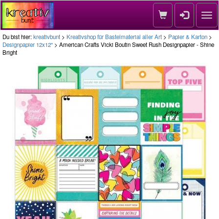
Nav
Du bist hier:
kreativbunt
>
Kreativshop für Bastelmaterial aller Art
>
Papier & Karton
>
Designpapier 12x12''
> American Crafts Vicki Boutin Sweet Rush Designpapier - Shine
Bright