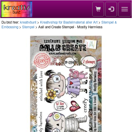
Nav
Du bist hier:
kreativbunt
>
Kreativshop für Bastelmaterial aller Art
>
Stempel &
Embossing
>
Stempel
> Aall and Create Stempel - Mostly Harmless