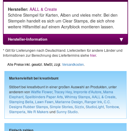
Hersteller:
AALL & Create
Schöne Stempel für Karten, Alben und vieles mehr. Bei den
Stempeln handelt es sich um Clear Stamps, die sich ohne
weitere Hilfsmittel auf einem Acrylblock montieren lassen.
Hersteller-Information
* Gilt für Lieferungen nach Deutschland. Lieferzeiten für andere Länder und
Informationen zur Berechnung des Liefertermins siehe
hier
.
Alle Preise inkl. gesetzl. MwSt, zzgl.
Versandkosten
.
Markenvielfalt bei kreativbunt
Stöbert bei kreativbunt in einer großen Auswahl an Produkten, unter
anderem von
Waffle Flower
,
Tracey Hey
,
Impronte d'Autore
,
Mama
Elephant
,
Spellbinders Paper Arts
,
Whimsy Stamps
,
AALL & Create
,
Stamping Bella
,
Lawn Fawn
,
Marianne Design
,
Ranger Ink
,
C.C.
Designs Rubber Stamps
,
Simple Stories
,
Sizzix
,
StudioLight
,
Tombow
,
Stamperia
,
We R Makers
und
Sunny Studio
.
Einfach zahlen