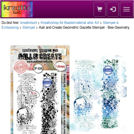
Nav
Du bist hier:
kreativbunt
>
Kreativshop für Bastelmaterial aller Art
>
Stempel &
Embossing
>
Stempel
> Aall and Create Geometric Gazette Stempel - Bee Geometry