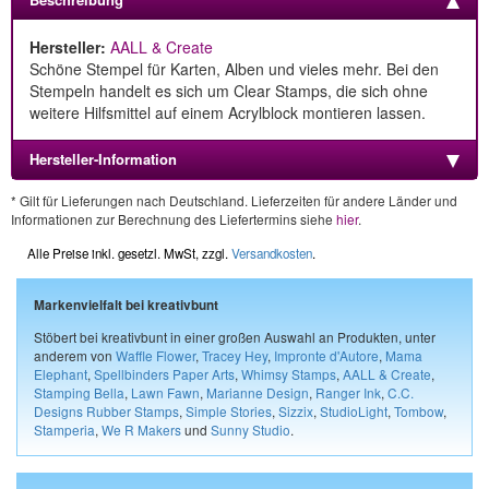
Hersteller:
AALL & Create
Schöne Stempel für Karten, Alben und vieles mehr. Bei den
Stempeln handelt es sich um Clear Stamps, die sich ohne
weitere Hilfsmittel auf einem Acrylblock montieren lassen.
Hersteller-Information
* Gilt für Lieferungen nach Deutschland. Lieferzeiten für andere Länder und
Informationen zur Berechnung des Liefertermins siehe
hier
.
Alle Preise inkl. gesetzl. MwSt, zzgl.
Versandkosten
.
Markenvielfalt bei kreativbunt
Stöbert bei kreativbunt in einer großen Auswahl an Produkten, unter
anderem von
Waffle Flower
,
Tracey Hey
,
Impronte d'Autore
,
Mama
Elephant
,
Spellbinders Paper Arts
,
Whimsy Stamps
,
AALL & Create
,
Stamping Bella
,
Lawn Fawn
,
Marianne Design
,
Ranger Ink
,
C.C.
Designs Rubber Stamps
,
Simple Stories
,
Sizzix
,
StudioLight
,
Tombow
,
Stamperia
,
We R Makers
und
Sunny Studio
.