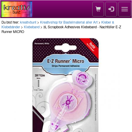
Nav
Du bist hier:
kreativbunt
>
Kreativshop für Bastelmaterial aller Art
>
Kleber &
Klebebänder
>
Klebeband
> 3L Scrapbook Adhesives Klebeband - Nachfüller E-Z
Runner MICRO