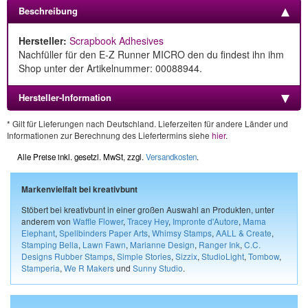
Beschreibung
Hersteller:
Scrapbook Adhesives
Nachfüller für den E-Z Runner MICRO den du findest ihn ihm
Shop unter der Artikelnummer: 00088944.
Hersteller-Information
* Gilt für Lieferungen nach Deutschland. Lieferzeiten für andere Länder und
Informationen zur Berechnung des Liefertermins siehe
hier
.
Alle Preise inkl. gesetzl. MwSt, zzgl.
Versandkosten
.
Markenvielfalt bei kreativbunt
Stöbert bei kreativbunt in einer großen Auswahl an Produkten, unter
anderem von
Waffle Flower
,
Tracey Hey
,
Impronte d'Autore
,
Mama
Elephant
,
Spellbinders Paper Arts
,
Whimsy Stamps
,
AALL & Create
,
Stamping Bella
,
Lawn Fawn
,
Marianne Design
,
Ranger Ink
,
C.C.
Designs Rubber Stamps
,
Simple Stories
,
Sizzix
,
StudioLight
,
Tombow
,
Stamperia
,
We R Makers
und
Sunny Studio
.