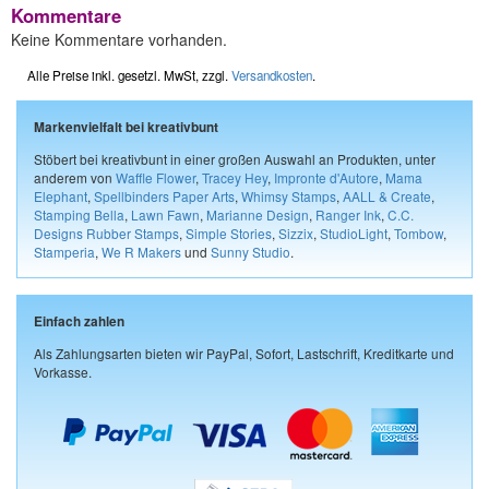
Kommentare
Keine Kommentare vorhanden.
Alle Preise inkl. gesetzl. MwSt, zzgl.
Versandkosten
.
Markenvielfalt bei kreativbunt
Stöbert bei kreativbunt in einer großen Auswahl an Produkten, unter
anderem von
Waffle Flower
,
Tracey Hey
,
Impronte d'Autore
,
Mama
Elephant
,
Spellbinders Paper Arts
,
Whimsy Stamps
,
AALL & Create
,
Stamping Bella
,
Lawn Fawn
,
Marianne Design
,
Ranger Ink
,
C.C.
Designs Rubber Stamps
,
Simple Stories
,
Sizzix
,
StudioLight
,
Tombow
,
Stamperia
,
We R Makers
und
Sunny Studio
.
Einfach zahlen
Als Zahlungsarten bieten wir PayPal, Sofort, Lastschrift, Kreditkarte und
Vorkasse.