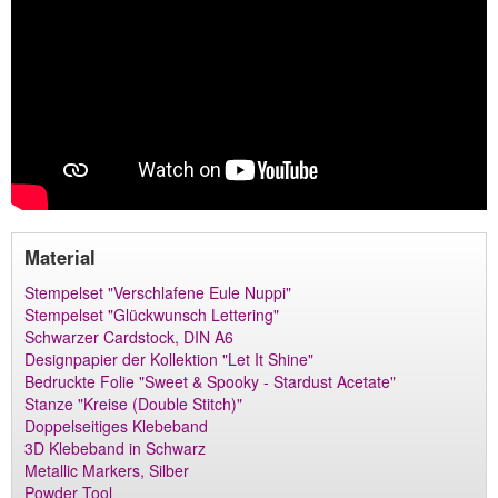
Material
Stempelset "Verschlafene Eule Nuppi"
Stempelset "Glückwunsch Lettering"
Schwarzer Cardstock, DIN A6
Designpapier der Kollektion "Let It Shine"
Bedruckte Folie "Sweet & Spooky - Stardust Acetate"
Stanze "Kreise (Double Stitch)"
Doppelseitiges Klebeband
3D Klebeband in Schwarz
Metallic Markers, Silber
Powder Tool