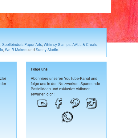
t
,
Spellbinders Paper Arts
,
Whimsy Stamps
,
AALL & Create
,
ia
,
We R Makers
und
Sunny Studio
.
Folge uns
zlei
Abonniere unseren YouTube-Kanal und
 der
folge uns in den Netzwerken. Spannende
Bastelideen und exklusive Aktionen
erwarten dich!