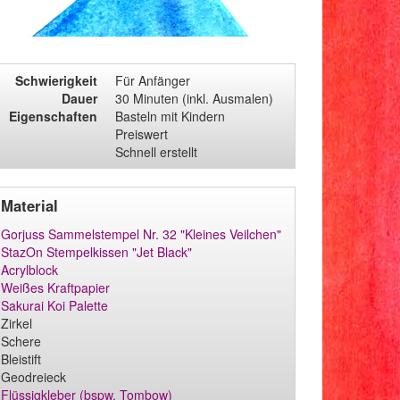
Schwierigkeit
Für Anfänger
Dauer
30 Minuten (inkl. Ausmalen)
Eigenschaften
Basteln mit Kindern
Preiswert
Schnell erstellt
Material
Gorjuss Sammelstempel Nr. 32 "Kleines Veilchen"
StazOn Stempelkissen "Jet Black"
Acrylblock
Weißes Kraftpapier
Sakurai Koi Palette
Zirkel
Schere
Bleistift
Geodreieck
Flüssigkleber (bspw. Tombow)