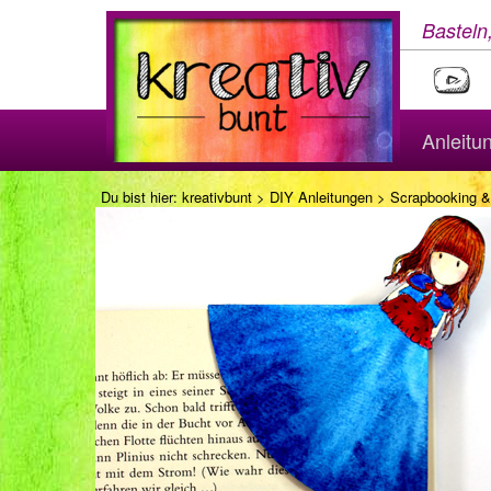
Basteln
Anleitu
Du bist hier:
kreativbunt
>
DIY Anleitungen
>
Scrapbooking &