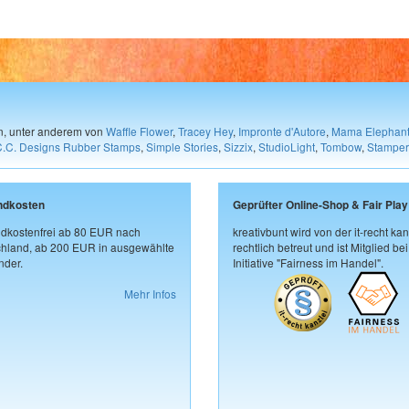
en, unter anderem von
Waffle Flower
,
Tracey Hey
,
Impronte d'Autore
,
Mama Elephan
C.C. Designs Rubber Stamps
,
Simple Stories
,
Sizzix
,
StudioLight
,
Tombow
,
Stamper
ndkosten
Geprüfter Online-Shop & Fair Play
dkostenfrei ab 80 EUR nach
kreativbunt wird von der it-recht kan
hland, ab 200 EUR in ausgewählte
rechtlich betreut und ist Mitglied bei
der.
Initiative "Fairness im Handel".
Mehr Infos