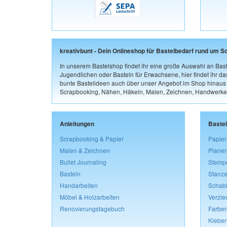
kreativbunt - Dein Onlineshop für Bastelbedarf rund um S
In unserem Bastelshop findet ihr eine große Auswahl an Bast
Jugendlichen oder Basteln für Erwachsene, hier findet ihr d
bunte Bastelideen auch über unser Angebot im Shop hinaus a
Scrapbooking, Nähen, Häkeln, Malen, Zeichnen, Handwerke
Anleitungen
Baste
Scrapbooking & Papier
Papier
Malen & Zeichnen
Planer
Bullet Journaling
Stemp
Basteln
Stanze
Handarbeiten
Schab
Möbel & Holzarbeiten
Verzie
Renovierungstagebuch
Farben
Kleber