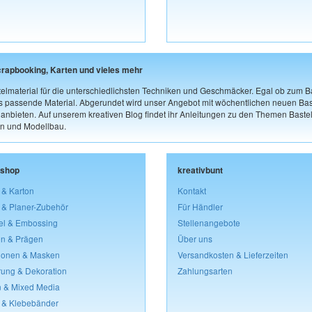
crapbooking, Karten und vieles mehr
elmaterial für die unterschiedlichsten Techniken und Geschmäcker. Egal ob zum Ba
as passende Material. Abgerundet wird unser Angebot mit wöchentlichen neuen Bast
nbieten. Auf unserem kreativen Blog findet ihr Anleitungen zu den Themen Bastel
n und Modellbau.
lshop
kreativbunt
 & Karton
Kontakt
 & Planer-Zubehör
Für Händler
el & Embossing
Stellenangebote
n & Prägen
Über uns
lonen & Masken
Versandkosten & Lieferzeiten
rung & Dekoration
Zahlungsarten
 & Mixed Media
 & Klebebänder