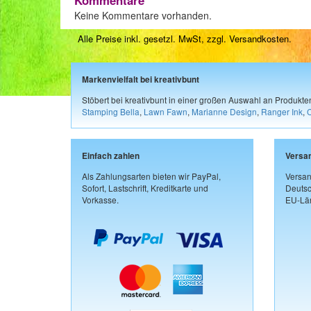
Kommentare
Keine Kommentare vorhanden.
Alle Preise inkl. gesetzl. MwSt, zzgl.
Versandkosten
.
Markenvielfalt bei kreativbunt
Stöbert bei kreativbunt in einer großen Auswahl an Produkt
Stamping Bella
,
Lawn Fawn
,
Marianne Design
,
Ranger Ink
,
Einfach zahlen
Versa
Als Zahlungsarten bieten wir PayPal,
Versan
Sofort, Lastschrift, Kreditkarte und
Deutsc
Vorkasse.
EU-Län