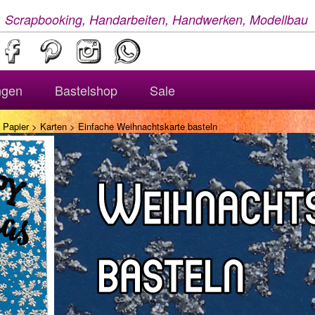
, Scrapbooking, Handarbeiten, Handwerken, Modellbau
ngen
Bastelshop
Sale
 Papier
>
Karten
> Einfache Weihnachtskarte basteln