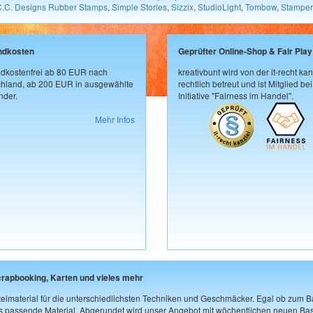
C.C. Designs Rubber Stamps
,
Simple Stories
,
Sizzix
,
StudioLight
,
Tombow
,
Stamper
ndkosten
Geprüfter Online-Shop & Fair Play
dkostenfrei ab 80 EUR nach
kreativbunt wird von der it-recht kan
hland, ab 200 EUR in ausgewählte
rechtlich betreut und ist Mitglied bei
der.
Initiative "Fairness im Handel".
Mehr Infos
crapbooking, Karten und vieles mehr
elmaterial für die unterschiedlichsten Techniken und Geschmäcker. Egal ob zum Ba
as passende Material. Abgerundet wird unser Angebot mit wöchentlichen neuen Bast