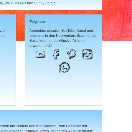
ia
,
We R Makers
und
Sunny Studio
.
Folge uns
zlei
Abonniere unseren YouTube-Kanal und
 der
folge uns in den Netzwerken. Spannende
Bastelideen und exklusive Aktionen
erwarten dich!
steln mit Kindern und Kleinkindern, zum Gestalten mit
elanleitungen inklusive Video, bei denen wir euch kreativ