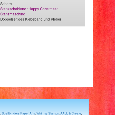
Schere
Stanzschablone "Happy Christmas"
Stanzmaschine
Doppelseitiges Klebeband und Kleber
t
,
Spellbinders Paper Arts
,
Whimsy Stamps
,
AALL & Create
,