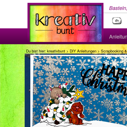
Basteln
Anleitu
Du bist hier:
kreativbunt
>
DIY Anleitungen
>
Scrapbooking &