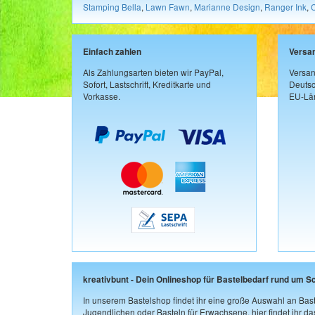
Stamping Bella
,
Lawn Fawn
,
Marianne Design
,
Ranger Ink
,
Einfach zahlen
Versa
Als Zahlungsarten bieten wir PayPal,
Versan
Sofort, Lastschrift, Kreditkarte und
Deutsc
Vorkasse.
EU-Län
kreativbunt - Dein Onlineshop für Bastelbedarf rund um S
In unserem Bastelshop findet ihr eine große Auswahl an Bast
Jugendlichen oder Basteln für Erwachsene, hier findet ihr d