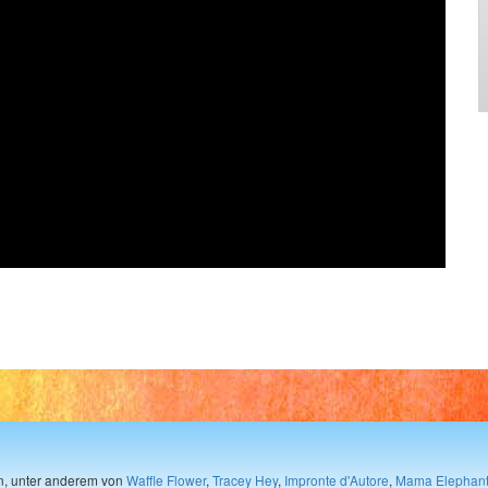
en, unter anderem von
Waffle Flower
,
Tracey Hey
,
Impronte d'Autore
,
Mama Elephan