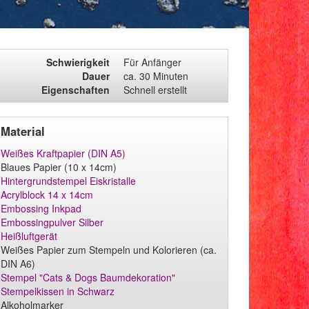
Schwierigkeit
Für Anfänger
Dauer
ca. 30 Minuten
Eigenschaften
Schnell erstellt
Material
Weißes Kraftpapier (DIN A5)
Blaues Papier (10 x 14cm)
Hintergrundstempel Eiskristalle
Acrylblock 14 x 14cm
Embossing Inkpad
Embossingpulver Silber
Heißluftgerät
Weißes Papier zum Stempeln und Kolorieren (ca.
DIN A6)
Stempel "Cats & Dogs Baumdekoration"
Stempelkissen in Schwarz
Alkoholmarker