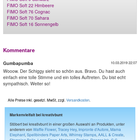
FIMO Soft 22 Himbeere
FIMO Soft 76 Cognac
FIMO Soft 70 Sahara
FIMO Soft 16 Sonnengelb
Kommentare
Gumbapumba
10.03.2019 22:07
Wooow. Der Schiggy sieht so schön aus. Bravo. Du hast auch
einfach eine tolle Stimme und ein tolles Auftreten. Du bist echt
sympathisch. Weiter so!
Alle Preise inkl. gesetzl. MwSt, zzgl.
Versandkosten
.
Markenvielfalt bei kreativbunt
Stöbert bei kreativbunt in einer großen Auswahl an Produkten, unter
anderem von
Waffle Flower
,
Tracey Hey
,
Impronte d'Autore
,
Mama
Elephant
,
Spellbinders Paper Arts
,
Whimsy Stamps
,
AALL & Create
,
Stamping Bella
,
Lawn Fawn
,
Marianne Design
,
Ranger Ink
,
C.C.