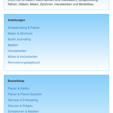
Nähen, Häkeln, Malen, Zeichnen, Handwerken und Modellbau.
Anleitungen
Scrapbooking & Papier
Malen & Zeichnen
Bullet Journaling
Basteln
Handarbeiten
Möbel & Holzarbeiten
Renovierungstagebuch
Bastelshop
Papier & Karton
Planer & Planer-Zubehör
Stempel & Embossing
Stanzen & Prägen
Schablonen & Masken