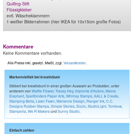
Quilling-Stift
Flüssigkleber
evtl. Wäscheklammern
1 weißer Bilderrahmen (hier IKEA für 10x15cm große Fotos)
Kommentare
Keine Kommentare vorhanden.
Alle Preise inkl. gesetzl. MwSt, zzgl.
Versandkosten
.
Markenvielfalt bei kreativbunt
Stöbert bei kreativbunt in einer großen Auswahl an Produkten, unter
anderem von
Waffle Flower
,
Tracey Hey
,
Impronte d'Autore
,
Mama
Elephant
,
Spellbinders Paper Arts
,
Whimsy Stamps
,
AALL & Create
,
Stamping Bella
,
Lawn Fawn
,
Marianne Design
,
Ranger Ink
,
C.C.
Designs Rubber Stamps
,
Simple Stories
,
Sizzix
,
StudioLight
,
Tombow
,
Stamperia
,
We R Makers
und
Sunny Studio
.
Einfach zahlen