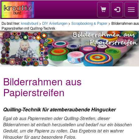
Nav
Du bist hier:
kreativbunt
>
DIY Anleitungen
>
Scrapbooking & Papier
> Bilderrahmen aus
Papierstreifen mit Quilling-Technik
Bilderrahmen aus
Papierstreifen
Quilling-Technik für atemberaubende Hingucker
Egal ob aus Papierresten oder Quilling-Streifen, dieser
Bilderrahmen ist einfach herzustellen und bedarf nur ein bisschen
Geduld, um die Papiere zu rollen. Das Ergebnis ist ein wahrer
Hingucker für ganz besondere Fotos.