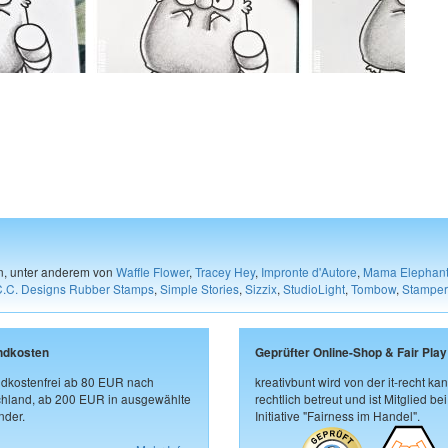
en, unter anderem von
Waffle Flower
,
Tracey Hey
,
Impronte d'Autore
,
Mama Elephan
C.C. Designs Rubber Stamps
,
Simple Stories
,
Sizzix
,
StudioLight
,
Tombow
,
Stamper
ndkosten
Geprüfter Online-Shop & Fair Play
dkostenfrei ab 80 EUR nach
kreativbunt wird von der it-recht kan
hland, ab 200 EUR in ausgewählte
rechtlich betreut und ist Mitglied bei
der.
Initiative "Fairness im Handel".