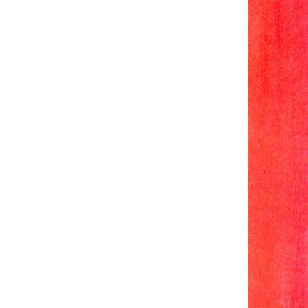
rau IV "233"