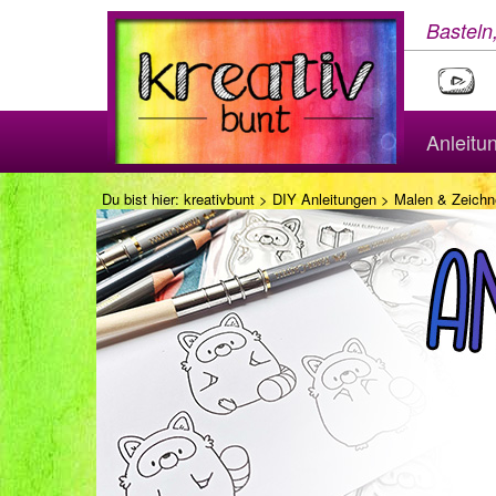
Basteln
Anleitu
Du bist hier:
kreativbunt
>
DIY Anleitungen
>
Malen & Zeichn