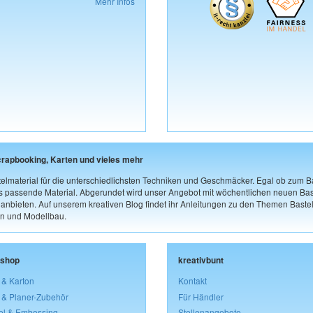
Mehr Infos
crapbooking, Karten und vieles mehr
elmaterial für die unterschiedlichsten Techniken und Geschmäcker. Egal ob zum Ba
as passende Material. Abgerundet wird unser Angebot mit wöchentlichen neuen Bast
nbieten. Auf unserem kreativen Blog findet ihr Anleitungen zu den Themen Bastel
n und Modellbau.
lshop
kreativbunt
 & Karton
Kontakt
 & Planer-Zubehör
Für Händler
el & Embossing
Stellenangebote