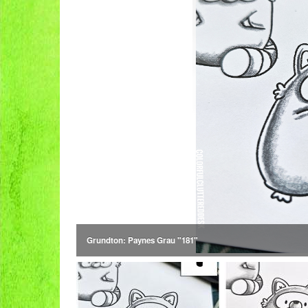
Grundton: Paynes Grau "181"