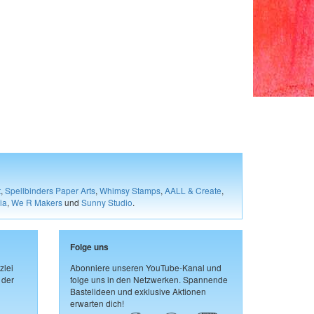
t
,
Spellbinders Paper Arts
,
Whimsy Stamps
,
AALL & Create
,
ia
,
We R Makers
und
Sunny Studio
.
Folge uns
zlei
Abonniere unseren YouTube-Kanal und
 der
folge uns in den Netzwerken. Spannende
Bastelideen und exklusive Aktionen
erwarten dich!