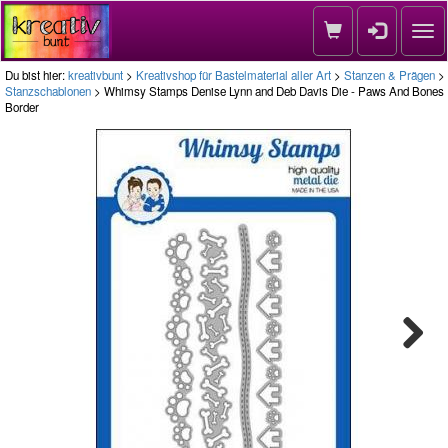
Nav
Du bist hier:
kreativbunt
>
Kreativshop für Bastelmaterial aller Art
>
Stanzen & Prägen
>
Stanzschablonen
> Whimsy Stamps Denise Lynn and Deb Davis Die - Paws And Bones
Border
Next