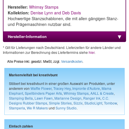
Hersteller:
Whimsy Stamps
Kollektion:
Denise Lynn and Deb Davis
Hochwertige Stanzschablonen, die mit allen gängigen Stanz-
und Prägemaschinen nutzbar sind.
Hersteller-Information
* Gilt für Lieferungen nach Deutschland. Lieferzeiten für andere Länder und
Informationen zur Berechnung des Liefertermins siehe
hier
.
Alle Preise inkl. gesetzl. MwSt, zzgl.
Versandkosten
.
Markenvielfalt bei kreativbunt
Stöbert bei kreativbunt in einer großen Auswahl an Produkten, unter
anderem von
Waffle Flower
,
Tracey Hey
,
Impronte d'Autore
,
Mama
Elephant
,
Spellbinders Paper Arts
,
Whimsy Stamps
,
AALL & Create
,
Stamping Bella
,
Lawn Fawn
,
Marianne Design
,
Ranger Ink
,
C.C.
Designs Rubber Stamps
,
Simple Stories
,
Sizzix
,
StudioLight
,
Tombow
,
Stamperia
,
We R Makers
und
Sunny Studio
.
Einfach zahlen