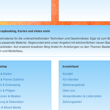
crapbooking, Karten und vieles mehr
elmaterial für die unterschiedlichsten Techniken und Geschmäcker. Egal ob zum Ba
as passende Material. Abgerundet wird unser Angebot mit wöchentlichen neuen Bast
nbieten. Auf unserem kreativen Blog findet ihr Anleitungen zu den Themen Bastel
n und Modellbau.
lshop
kreativbunt
 & Karton
Kontakt
 & Planer-Zubehör
Für Händler
el & Embossing
Stellenangebote
n & Prägen
Über uns
lonen & Masken
Versandkosten & Lieferzeiten
rung & Dekoration
Zahlungsarten
 & Mixed Media