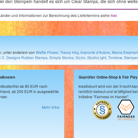
ei den Stempeln handelt es sich um Clear Stamps, die sich ohne weitere
e Länder und Informationen zur Berechnung des Liefertermins siehe
hier
.
en, unter anderem von
Waffle Flower
,
Tracey Hey
,
Impronte d'Autore
,
Mama Elephan
C.C. Designs Rubber Stamps
,
Simple Stories
,
Sizzix
,
StudioLight
,
Tombow
,
Stamper
ndkosten
Geprüfter Online-Shop & Fair Play
dkostenfrei ab 80 EUR nach
kreativbunt wird von der it-recht kan
hland, ab 200 EUR in ausgewählte
rechtlich betreut und ist Mitglied bei
der.
Initiative "Fairness im Handel".
Mehr Infos