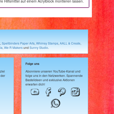
 Hilfsmittel auf einem Acrylblock montieren lassen.
t
,
Spellbinders Paper Arts
,
Whimsy Stamps
,
AALL & Create
,
ia
,
We R Makers
und
Sunny Studio
.
Folge uns
zlei
Abonniere unseren YouTube-Kanal und
 der
folge uns in den Netzwerken. Spannende
Bastelideen und exklusive Aktionen
erwarten dich!