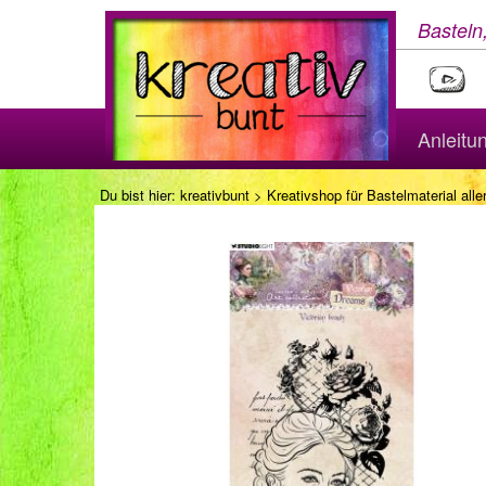
Basteln
Anleitu
Du bist hier:
kreativbunt
>
Kreativshop für Bastelmaterial aller