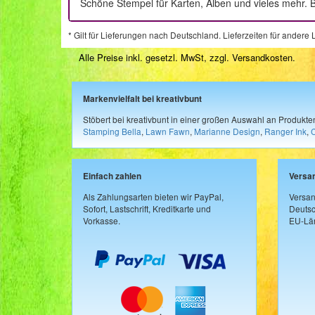
Schöne Stempel für Karten, Alben und vieles mehr. B
* Gilt für Lieferungen nach Deutschland. Lieferzeiten für ander
Alle Preise inkl. gesetzl. MwSt, zzgl.
Versandkosten
.
Markenvielfalt bei kreativbunt
Stöbert bei kreativbunt in einer großen Auswahl an Produkt
Stamping Bella
,
Lawn Fawn
,
Marianne Design
,
Ranger Ink
,
Einfach zahlen
Versa
Als Zahlungsarten bieten wir PayPal,
Versan
Sofort, Lastschrift, Kreditkarte und
Deutsc
Vorkasse.
EU-Län