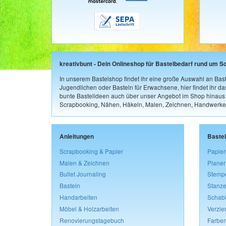
kreativbunt - Dein Onlineshop für Bastelbedarf rund um S
In unserem Bastelshop findet ihr eine große Auswahl an Bast
Jugendlichen oder Basteln für Erwachsene, hier findet ihr d
bunte Bastelideen auch über unser Angebot im Shop hinaus a
Scrapbooking, Nähen, Häkeln, Malen, Zeichnen, Handwerke
Anleitungen
Baste
Scrapbooking & Papier
Papier
Malen & Zeichnen
Planer
Bullet Journaling
Stemp
Basteln
Stanze
Handarbeiten
Schab
Möbel & Holzarbeiten
Verzie
Renovierungstagebuch
Farben