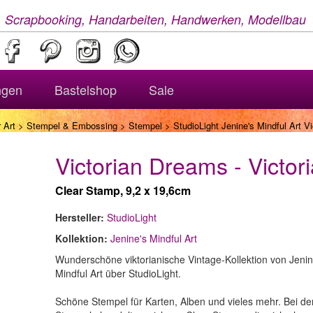
, Scrapbooking, Handarbeiten, Handwerken, Modellbau
ngen
Bastelshop
Sale
 Art
>
Stempel & Embossing
>
Stempel
> StudioLight Jenine's Mindful Art V
Victorian Dreams - Victor
Clear Stamp, 9,2 x 19,6cm
Hersteller:
StudioLight
Kollektion:
Jenine's Mindful Art
Wunderschöne viktorianische Vintage-Kollektion von Jenin
Mindful Art über StudioLight.
Schöne Stempel für Karten, Alben und vieles mehr. Bei de