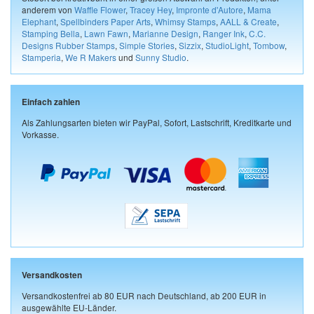
anderem von
Waffle Flower
,
Tracey Hey
,
Impronte d'Autore
,
Mama
Elephant
,
Spellbinders Paper Arts
,
Whimsy Stamps
,
AALL & Create
,
Stamping Bella
,
Lawn Fawn
,
Marianne Design
,
Ranger Ink
,
C.C.
Designs Rubber Stamps
,
Simple Stories
,
Sizzix
,
StudioLight
,
Tombow
,
Stamperia
,
We R Makers
und
Sunny Studio
.
Einfach zahlen
Als Zahlungsarten bieten wir PayPal, Sofort, Lastschrift, Kreditkarte und
Vorkasse.
Versandkosten
Versandkostenfrei ab 80 EUR nach Deutschland, ab 200 EUR in
ausgewählte EU-Länder.