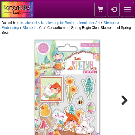
Nav
Du bist hier:
kreativbunt
>
Kreativshop für Bastelmaterial aller Art
>
Stempel &
Embossing
>
Stempel
> Craft Consortium Let Spring Begin Clear Stamps - Let Spring
Begin
Next