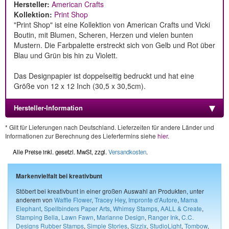
Hersteller:
American Crafts
Kollektion:
Print Shop
"Print Shop" ist eine Kollektion von American Crafts und Vicki
Boutin, mit Blumen, Scheren, Herzen und vielen bunten
Mustern. Die Farbpalette erstreckt sich von Gelb und Rot über
Blau und Grün bis hin zu Violett.
Das Designpapier ist doppelseitig bedruckt und hat eine
Größe von 12 x 12 Inch (30,5 x 30,5cm).
Hersteller-Information
* Gilt für Lieferungen nach Deutschland. Lieferzeiten für andere Länder und
Informationen zur Berechnung des Liefertermins siehe
hier
.
Alle Preise inkl. gesetzl. MwSt, zzgl.
Versandkosten
.
Markenvielfalt bei kreativbunt
Stöbert bei kreativbunt in einer großen Auswahl an Produkten, unter
anderem von
Waffle Flower
,
Tracey Hey
,
Impronte d'Autore
,
Mama
Elephant
,
Spellbinders Paper Arts
,
Whimsy Stamps
,
AALL & Create
,
Stamping Bella
,
Lawn Fawn
,
Marianne Design
,
Ranger Ink
,
C.C.
Designs Rubber Stamps
,
Simple Stories
,
Sizzix
,
StudioLight
,
Tombow
,