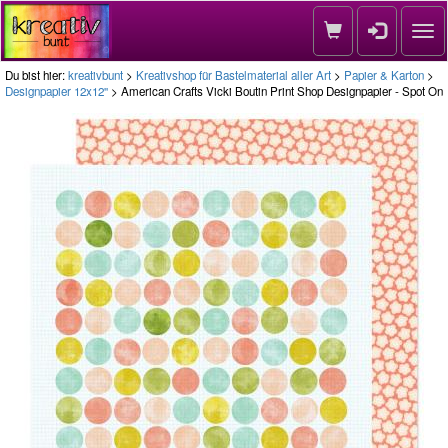
Nav
Du bist hier:
kreativbunt
>
Kreativshop für Bastelmaterial aller Art
>
Papier & Karton
>
Designpapier 12x12''
> American Crafts Vicki Boutin Print Shop Designpapier - Spot On