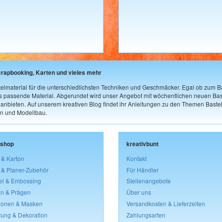
crapbooking, Karten und vieles mehr
elmaterial für die unterschiedlichsten Techniken und Geschmäcker. Egal ob zum Ba
as passende Material. Abgerundet wird unser Angebot mit wöchentlichen neuen Bast
nbieten. Auf unserem kreativen Blog findet ihr Anleitungen zu den Themen Bastel
n und Modellbau.
lshop
kreativbunt
 & Karton
Kontakt
 & Planer-Zubehör
Für Händler
el & Embossing
Stellenangebote
n & Prägen
Über uns
lonen & Masken
Versandkosten & Lieferzeiten
rung & Dekoration
Zahlungsarten