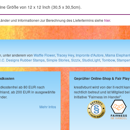
eine Größe von 12 x 12 Inch (30,5 x 30,5cm).
e Länder und Informationen zur Berechnung des Liefertermins siehe
hier
.
en, unter anderem von
Waffle Flower
,
Tracey Hey
,
Impronte d'Autore
,
Mama Elephan
C.C. Designs Rubber Stamps
,
Simple Stories
,
Sizzix
,
StudioLight
,
Tombow
,
Stamper
ndkosten
Geprüfter Online-Shop & Fair Play
dkostenfrei ab 80 EUR nach
kreativbunt wird von der it-recht kan
hland, ab 200 EUR in ausgewählte
rechtlich betreut und ist Mitglied bei
der.
Initiative "Fairness im Handel".
Mehr Infos