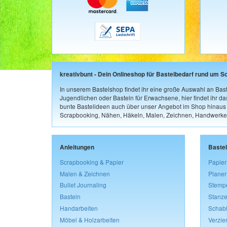
kreativbunt - Dein Onlineshop für Bastelbedarf rund um S
In unserem Bastelshop findet ihr eine große Auswahl an Bast
Jugendlichen oder Basteln für Erwachsene, hier findet ihr d
bunte Bastelideen auch über unser Angebot im Shop hinaus a
Scrapbooking, Nähen, Häkeln, Malen, Zeichnen, Handwerke
Anleitungen
Baste
Scrapbooking & Papier
Papier
Malen & Zeichnen
Planer
Bullet Journaling
Stemp
Basteln
Stanze
Handarbeiten
Schab
Möbel & Holzarbeiten
Verzie