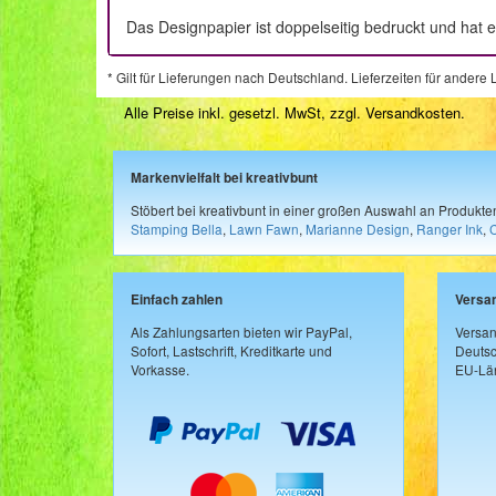
Das Designpapier ist doppelseitig bedruckt und hat 
* Gilt für Lieferungen nach Deutschland. Lieferzeiten für ander
Alle Preise inkl. gesetzl. MwSt, zzgl.
Versandkosten
.
Markenvielfalt bei kreativbunt
Stöbert bei kreativbunt in einer großen Auswahl an Produkt
Stamping Bella
,
Lawn Fawn
,
Marianne Design
,
Ranger Ink
,
Einfach zahlen
Versa
Als Zahlungsarten bieten wir PayPal,
Versan
Sofort, Lastschrift, Kreditkarte und
Deutsc
Vorkasse.
EU-Län