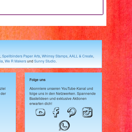
t
,
Spellbinders Paper Arts
,
Whimsy Stamps
,
AALL & Create
,
ia
,
We R Makers
und
Sunny Studio
.
Folge uns
zlei
Abonniere unseren YouTube-Kanal und
 der
folge uns in den Netzwerken. Spannende
Bastelideen und exklusive Aktionen
erwarten dich!