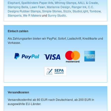
Elephant
,
Spellbinders Paper Arts
,
Whimsy Stamps
,
AALL & Create
,
Stamping Bella
,
Lawn Fawn
,
Marianne Design
,
Ranger Ink
,
C.C.
Designs Rubber Stamps
,
Simple Stories
,
Sizzix
,
StudioLight
,
Tombow
,
Stamperia
,
We R Makers
und
Sunny Studio
.
Einfach zahlen
Als Zahlungsarten bieten wir PayPal, Sofort, Lastschrift, Kreditkarte und
Vorkasse.
Versandkosten
Versandkostenfrei ab 80 EUR nach Deutschland, ab 200 EUR in
ausgewählte EU-Länder.