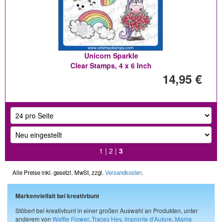
Unicorn Sparkle
Clear Stamps, 4 x 6 Inch
14,95 €
1
|
2
|
3
Alle Preise inkl. gesetzl. MwSt, zzgl.
Versandkosten
.
Markenvielfalt bei kreativbunt
Stöbert bei kreativbunt in einer großen Auswahl an Produkten, unter
anderem von
Waffle Flower
,
Tracey Hey
,
Impronte d'Autore
,
Mama