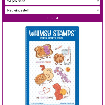
1
|
2
|
3