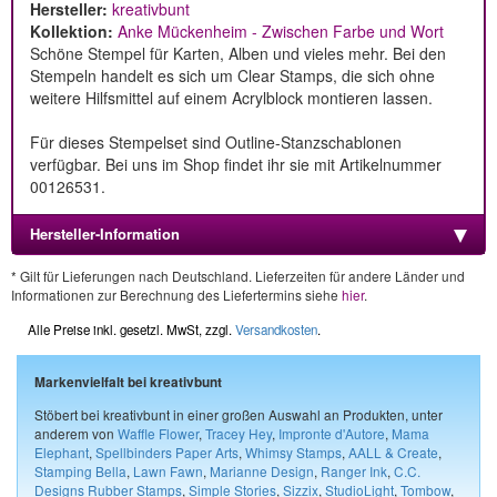
Hersteller:
kreativbunt
Kollektion:
Anke Mückenheim - Zwischen Farbe und Wort
Schöne Stempel für Karten, Alben und vieles mehr. Bei den
Stempeln handelt es sich um Clear Stamps, die sich ohne
weitere Hilfsmittel auf einem Acrylblock montieren lassen.
Für dieses Stempelset sind Outline-Stanzschablonen
verfügbar. Bei uns im Shop findet ihr sie mit Artikelnummer
00126531.
Hersteller-Information
* Gilt für Lieferungen nach Deutschland. Lieferzeiten für andere Länder und
Informationen zur Berechnung des Liefertermins siehe
hier
.
Alle Preise inkl. gesetzl. MwSt, zzgl.
Versandkosten
.
Markenvielfalt bei kreativbunt
Stöbert bei kreativbunt in einer großen Auswahl an Produkten, unter
anderem von
Waffle Flower
,
Tracey Hey
,
Impronte d'Autore
,
Mama
Elephant
,
Spellbinders Paper Arts
,
Whimsy Stamps
,
AALL & Create
,
Stamping Bella
,
Lawn Fawn
,
Marianne Design
,
Ranger Ink
,
C.C.
Designs Rubber Stamps
,
Simple Stories
,
Sizzix
,
StudioLight
,
Tombow
,