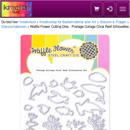
Nav
Du bist hier:
kreativbunt
>
Kreativshop für Bastelmaterial aller Art
>
Stanzen & Prägen
>
Stanzschablonen
> Waffle Flower Cutting Dies - Postage Collage Coral Reef Silhouettes