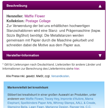
Beschreibung
Hersteller:
Waffle Flower
Kollektion:
Postage Collage
Zur Verwendung der bei uns erhältlichen hochwertigen
Stanzschablonen wird eine Stanz- und Prägemaschine (bspw.
Sizzix BigShot) benötigt. Die Metallstanzen werden
gemeinsam mit Papier durch die Maschine gekurbelt und
schneiden dabei die Motive aus dem Papier aus.
Hersteller-Information
* Gilt für Lieferungen nach Deutschland. Lieferzeiten für andere Länder und
Informationen zur Berechnung des Liefertermins siehe
hier
.
Alle Preise inkl. gesetzl. MwSt, zzgl.
Versandkosten
.
Markenvielfalt bei kreativbunt
Stöbert bei kreativbunt in einer großen Auswahl an Produkten, unter
anderem von
Waffle Flower
,
Tracey Hey
,
Impronte d'Autore
,
Mama
Elephant
,
Spellbinders Paper Arts
,
Whimsy Stamps
,
AALL & Create
,
Stamping Bella
,
Lawn Fawn
,
Marianne Design
,
Ranger Ink
,
C.C.