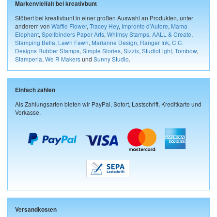
Markenvielfalt bei kreativbunt
Stöbert bei kreativbunt in einer großen Auswahl an Produkten, unter
anderem von
Waffle Flower
,
Tracey Hey
,
Impronte d'Autore
,
Mama
Elephant
,
Spellbinders Paper Arts
,
Whimsy Stamps
,
AALL & Create
,
Stamping Bella
,
Lawn Fawn
,
Marianne Design
,
Ranger Ink
,
C.C.
Designs Rubber Stamps
,
Simple Stories
,
Sizzix
,
StudioLight
,
Tombow
,
Stamperia
,
We R Makers
und
Sunny Studio
.
Einfach zahlen
Als Zahlungsarten bieten wir PayPal, Sofort, Lastschrift, Kreditkarte und
Vorkasse.
Versandkosten