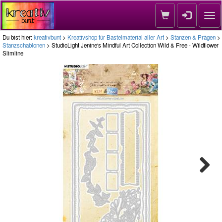
Nav
Du bist hier:
kreativbunt
>
Kreativshop für Bastelmaterial aller Art
>
Stanzen & Prägen
>
Stanzschablonen
> StudioLight Jenine's Mindful Art Collection Wild & Free - Wildflower
Slimline
Next