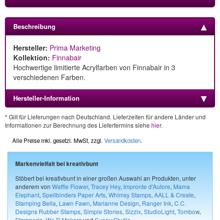
Beschreibung
Hersteller:
Prima Marketing
Kollektion:
Finnabair
Hochwertige limitierte Acrylfarben von Finnabair in 3
verschiedenen Farben.
Hersteller-Information
* Gilt für Lieferungen nach Deutschland. Lieferzeiten für andere Länder und
Informationen zur Berechnung des Liefertermins siehe
hier
.
Alle Preise inkl. gesetzl. MwSt, zzgl.
Versandkosten
.
Markenvielfalt bei kreativbunt
Stöbert bei kreativbunt in einer großen Auswahl an Produkten, unter
anderem von
Waffle Flower
,
Tracey Hey
,
Impronte d'Autore
,
Mama
Elephant
,
Spellbinders Paper Arts
,
Whimsy Stamps
,
AALL & Create
,
Stamping Bella
,
Lawn Fawn
,
Marianne Design
,
Ranger Ink
,
C.C.
Designs Rubber Stamps
,
Simple Stories
,
Sizzix
,
StudioLight
,
Tombow
,
Stamperia
,
We R Makers
und
Sunny Studio
.