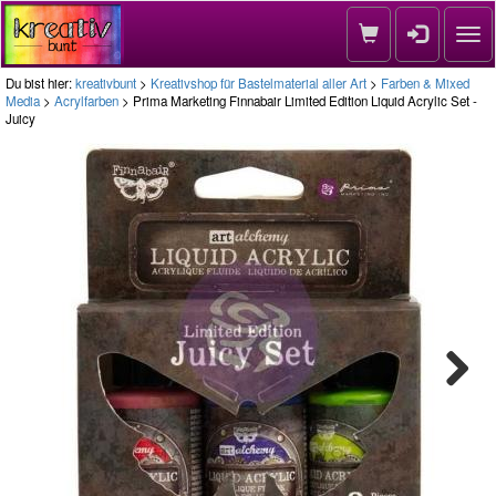
Nav
Du bist hier:
kreativbunt
>
Kreativshop für Bastelmaterial aller Art
>
Farben & Mixed
Media
>
Acrylfarben
> Prima Marketing Finnabair Limited Edition Liquid Acrylic Set -
Juicy
Next