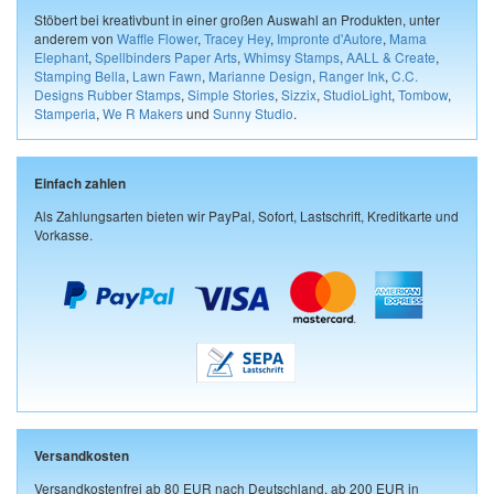
Stöbert bei kreativbunt in einer großen Auswahl an Produkten, unter
anderem von
Waffle Flower
,
Tracey Hey
,
Impronte d'Autore
,
Mama
Elephant
,
Spellbinders Paper Arts
,
Whimsy Stamps
,
AALL & Create
,
Stamping Bella
,
Lawn Fawn
,
Marianne Design
,
Ranger Ink
,
C.C.
Designs Rubber Stamps
,
Simple Stories
,
Sizzix
,
StudioLight
,
Tombow
,
Stamperia
,
We R Makers
und
Sunny Studio
.
Einfach zahlen
Als Zahlungsarten bieten wir PayPal, Sofort, Lastschrift, Kreditkarte und
Vorkasse.
Versandkosten
Versandkostenfrei ab 80 EUR nach Deutschland, ab 200 EUR in