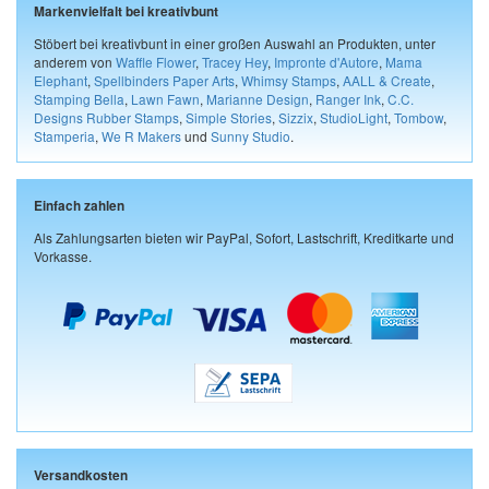
Markenvielfalt bei kreativbunt
Stöbert bei kreativbunt in einer großen Auswahl an Produkten, unter
anderem von
Waffle Flower
,
Tracey Hey
,
Impronte d'Autore
,
Mama
Elephant
,
Spellbinders Paper Arts
,
Whimsy Stamps
,
AALL & Create
,
Stamping Bella
,
Lawn Fawn
,
Marianne Design
,
Ranger Ink
,
C.C.
Designs Rubber Stamps
,
Simple Stories
,
Sizzix
,
StudioLight
,
Tombow
,
Stamperia
,
We R Makers
und
Sunny Studio
.
Einfach zahlen
Als Zahlungsarten bieten wir PayPal, Sofort, Lastschrift, Kreditkarte und
Vorkasse.
Versandkosten