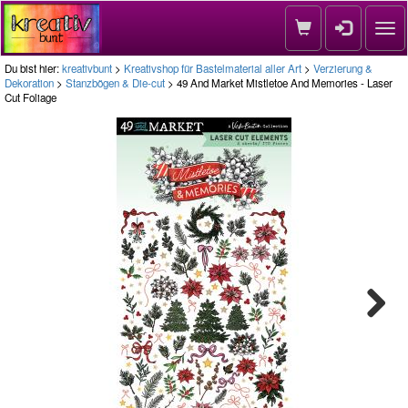
Nav
Du bist hier:
kreativbunt
>
Kreativshop für Bastelmaterial aller Art
>
Verzierung &
Dekoration
>
Stanzbögen & Die-cut
> 49 And Market Mistletoe And Memories - Laser
Cut Foliage
Next